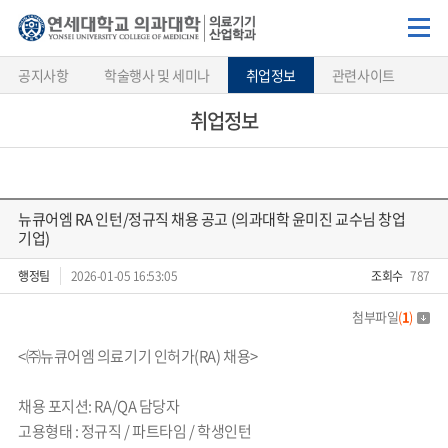
공지사항
학술행사 및 세미나
취업정보
관련사이트
취업정보
뉴큐어엠 RA 인턴/정규직 채용 공고 (의과대학 윤미진 교수님 창업
기업)
행정팀
2026-01-05 16:53:05
조회수
787
첨부파일
(
1
)
<㈜뉴큐어엠 의료기기 인허가(RA) 채용>
채용 포지션: RA/QA 담당자
고용형태 : 정규직 / 파트타임 / 학생인턴