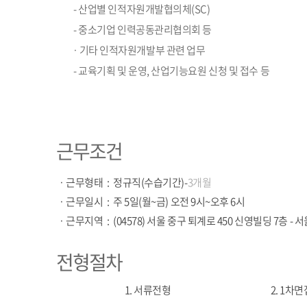
- 산업별 인적자원개발협의체(SC)
- 중소기업 인력공동관리협의회 등
ㆍ기타 인적자원개발부 관련 업무
- 교육기획 및 운영, 산업기능요원 신청 및 접수 등
근무조건
ㆍ
근무형태
:
정규직(수습기간)-
3개월
ㆍ
근무일시
:
주 5일(월~금) 오전 9시~오후 6시
ㆍ
근무지역
:
(04578) 서울 중구 퇴계로 450 신영빌딩 7층 - 
전형절차
1. 서류전형
2. 1차면