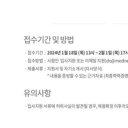
접수기간 및 방법
ㆍ
접수기간
:
2024년 1월 18일 (목) 13시 ~ 2월 1일 (목) 1
ㆍ
접수방법
:
사람인 입사지원 또는 이메일 지원(
do@medinet
ㆍ
제출서류
:
지원서 및 자기소개서 (자사양식)
* 내용을 증빙할 수 있는 근거자료 (최종학력증명서
유의사항
ㆍ입사지원 서류에 허위사실이 발견될 경우, 채용확정 이후라도