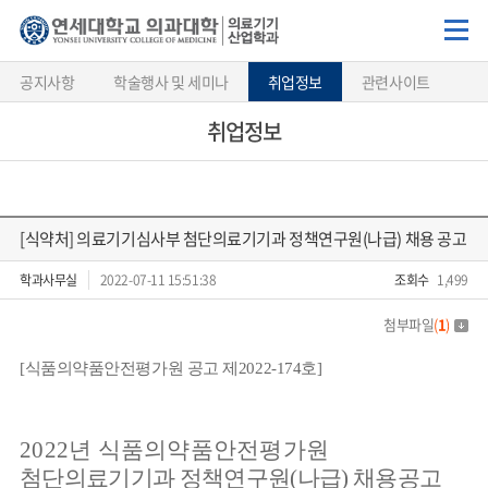
공지사항
학술행사 및 세미나
취업정보
관련사이트
취업정보
[식약처] 의료기기심사부 첨단의료기기과 정책연구원(나급) 채용 공고
학과사무실
2022-07-11 15:51:38
조회수
1,499
첨부파일
(
1
)
[
식품의약품안전평가원
공고
제
2022-174
호
]
2022
년 식품의약품안전평가원
첨단의료기기과 정책연구원
(
나급
)
채용공고