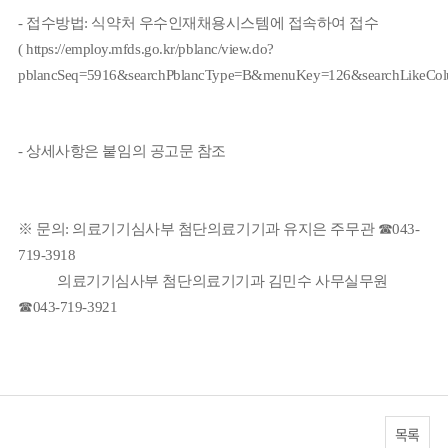
-
접수방법
:
식약처
우수인재채용시스템에
접속하여
접수
(
https://employ.mfds.go.kr/pblanc/view.do?
pblancSeq=5916&searchPblancType=B&menuKey=126&searchLikeC
-
상세사항은
붙임의
공고문
참조
※
문의
:
의료기기심사부
첨단의료기기과
유지은
주무관
☎
043-
719-3918
의료기기심사부
첨단의료기기과
김민수
사무실무원
☎
043-719-3921
목록